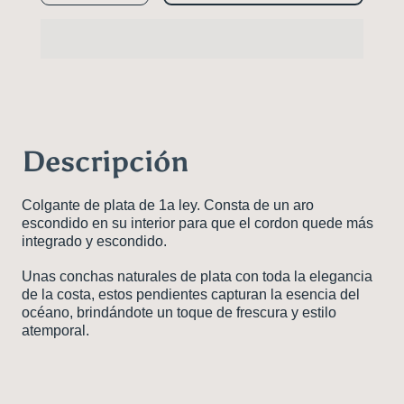
para
para
Colgante
Colgante
concha
concha
Edulis
Edulis
Descripción
Colgante de plata de 1a ley. Consta de un aro
escondido en su interior para que el cordon quede más
integrado y escondido.
Unas conchas naturales de plata con toda la elegancia
de la costa, estos pendientes capturan la esencia del
océano, brindándote un toque de frescura y estilo
atemporal.