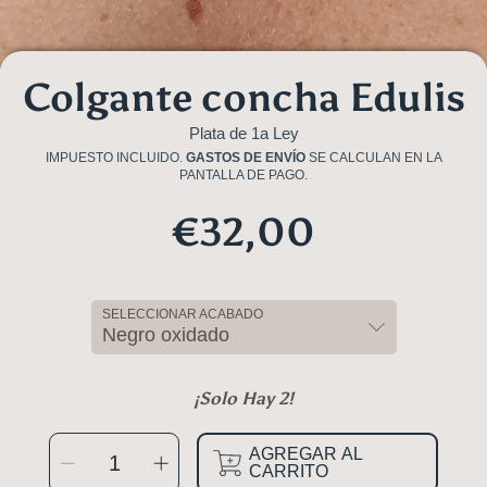
Colgante concha Edulis
Plata de 1a Ley
IMPUESTO INCLUIDO.
GASTOS DE ENVÍO
SE CALCULAN EN LA
PANTALLA DE PAGO.
€32,00
Precio
Regular
SELECCIONAR ACABADO
¡Solo Hay 2!
SELECCIONAR
AGREGAR AL
Reducir
Aumentar
CANTIDAD
cantidad
cantidad
CARRITO