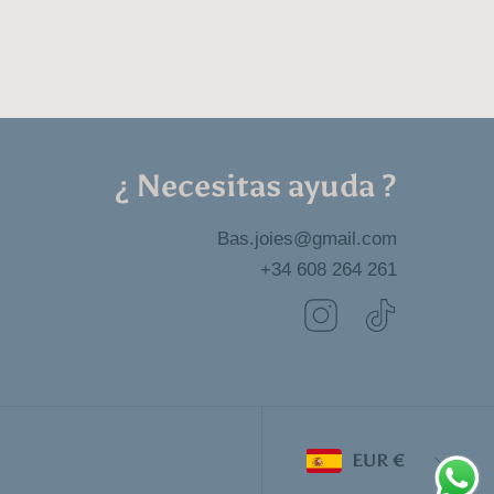
¿ Necesitas ayuda ?
Bas.joies@gmail.com
+34 608 264 261
INSTAGRAM
TIKTOK
País/región
EUR €